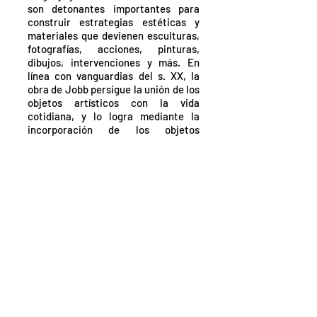
son detonantes importantes para
construir estrategias estéticas y
materiales que devienen esculturas,
fotografías, acciones, pinturas,
dibujos, intervenciones y más. En
línea con vanguardias del s. XX, la
obra de Jobb persigue la unión de los
objetos artísticos con la vida
cotidiana, y lo logra mediante la
incorporación de los objetos
cotidianos a la vida artística. Jobb se
vincula con los modos de hacer de
artistas que trabajan de la mano con
su contexto, con recursos
aparentemente sencillos, haciendo
uso de los materiales que el azar y el
vagabundeo ponen en sus manos,
para luego transformarlos en objetos
artísticos a través de la acción
mínima y una poètica-objetual-
espacial.